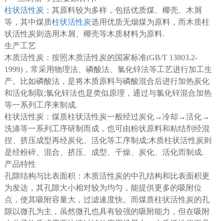
柱状活性炭
：其原料较为多样，包括优质煤、椰壳、木屑
等，其中煤质
柱状活性炭
选用优质无烟煤为原料，而木质柱
状活性炭则选用木屑、椰壳等木质材料为原料.
生产工艺
木质活性炭：按照木质活性炭的国家标准(GB/T 13803.2-
1999)，常采用物理法、磷酸法、氯化锌法等工艺进行加工生
产。比如磷酸法，是将木质原料与磷酸混合后进行加热炭化
和活化制取;氯化锌法也是类似原理，通过与氯化锌混合加热
等一系列工序来制成.
柱状活性炭：煤质柱状活性炭一般经过炭化→冷却→活化→
洗涤等一系列工序研制而成，也可由粉状原料和粘结剂经混
捏、挤压成型再经炭化、活化等工序制成;木质柱状活性炭则
是经粉碎、混合、挤压、成型、干燥、炭化、活化而制成.
产品特性
孔隙结构与比表面积：木质活性炭的中孔结构和比表面积更
为发达，其孔隙大小相对较为均匀，能提供更多的吸附位
点，使其吸附容量大，过滤速度快。而煤质柱状活性炭的孔
隙以微孔为主，虽然微孔也具有较强的吸附能力，但在吸附